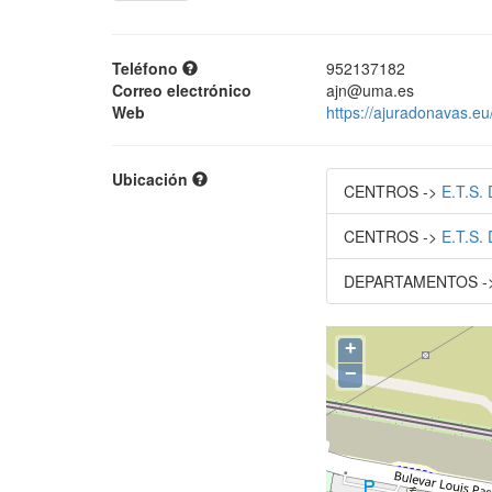
Teléfono
952137182
Correo electrónico
ajn@uma.es
Web
https://ajuradonavas.eu
Ubicación
CENTROS ->
E.T.S
CENTROS ->
E.T.S
DEPARTAMENTOS ->
+
−