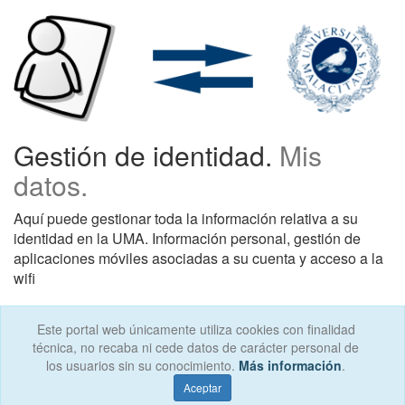
Gestión de identidad.
Mis
datos.
Aquí puede gestionar toda la información relativa a su
identidad en la UMA. Información personal, gestión de
aplicaciones móviles asociadas a su cuenta y acceso a la
wifi
Este portal web únicamente utiliza cookies con finalidad
técnica, no recaba ni cede datos de carácter personal de
los usuarios sin su conocimiento.
Más información
.
Universidad de Málaga Avda. Cervantes, 2, 29071
MÁLAGA Tel. 952 13 13 13
contacta
Aceptar