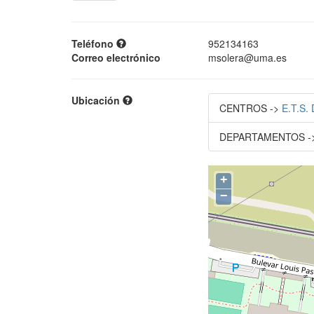
Teléfono
952134163
Correo electrónico
msolera@uma.es
Ubicación
CENTROS ->
E.T.S
DEPARTAMENTOS ->
+
−