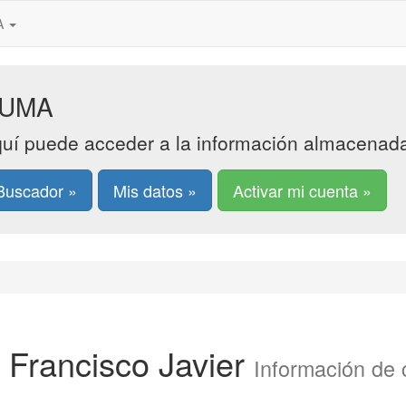
MA
UMA
uí puede acceder a la información almacenada 
Buscador »
Mis datos »
Activar mi cuenta »
 Francisco Javier
Información de