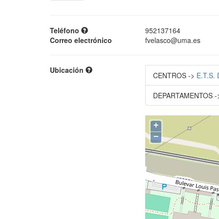
Teléfono
952137164
Correo electrónico
fvelasco@uma.es
Ubicación
CENTROS ->
E.T.S
DEPARTAMENTOS ->
+
−