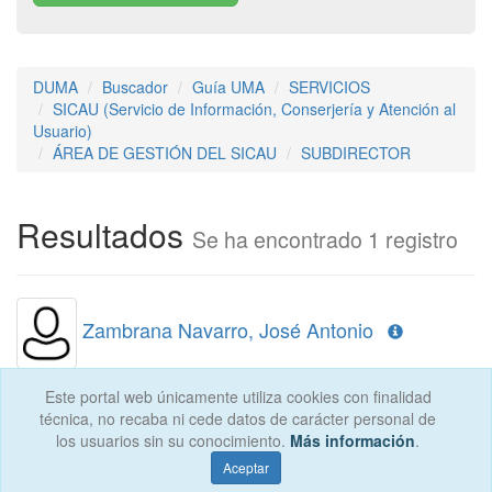
DUMA
Buscador
Guía UMA
SERVICIOS
SICAU (Servicio de Información, Conserjería y Atención al
Usuario)
ÁREA DE GESTIÓN DEL SICAU
SUBDIRECTOR
Resultados
Se ha encontrado 1 registro
Zambrana Navarro, José Antonio
Este portal web únicamente utiliza cookies con finalidad
técnica, no recaba ni cede datos de carácter personal de
los usuarios sin su conocimiento.
Más información
.
Universidad de Málaga Avda. Cervantes, 2, 29071
MÁLAGA Tel. 952 13 13 13
Aceptar
contacta
© 2026 Servicio Central de Informática